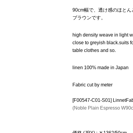
90cm幅で、透け感のほと
ブラウンです。
high density weave in light 
close to greyish black.suits 
table clothes and so.
linen 100% made in Japan
Fabric cut by meter
[F00547-C01-S01] L
(Noble Plain Espresso W90
価格 (JPY) : ￥1362/50cm