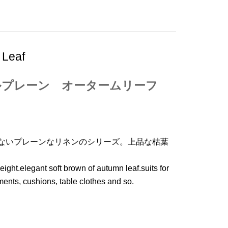
 Leaf
ブルプレーン オータームリーフ
どないプレーンなリネンのシリーズ。上品な枯葉
eight.elegant soft brown of autumn leaf.suits for
ments, cushions, table clothes and so.