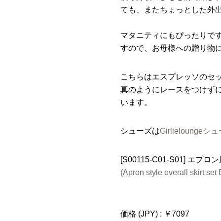
ても、またちょっとした外
マタニティにもぴったりで
すので、お母様への贈り物
こちらはエスプレッソのセ
真のようにレースをつけず
います。
シューズは
Girlieloun
[S00115-C01-S01] 
(Apron style overall skirt set
価格 (JPY) : ￥7097