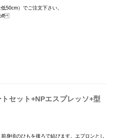
低50cm）でご注文下さい。
off
ートセット+NPエスプレッソ+型
、前身頃のひもを後ろで結びます。エプロンとし