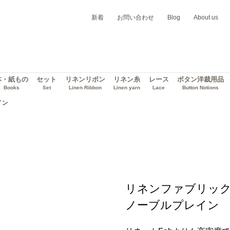
新着
お問い合わせ
Blog
About us
本・紙もの
セット
リネンリボン
リネン糸
レース
ボタン洋裁用品
Books
Set
Linen Ribbon
Linen yarn
Lace
Button Notions
イン
リネンファブリック／Lin
ノーブルプレイン