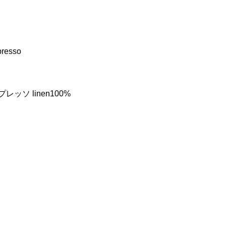
spresso
ソ linen100%