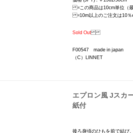
※この商品は10cm単位（最
※10m以上のご注文は10％
Sold Out
F00547 made in japan
（C）LINNET
エプロン風 Jスカ
紙付
後ろ身頃のひもを前で結び