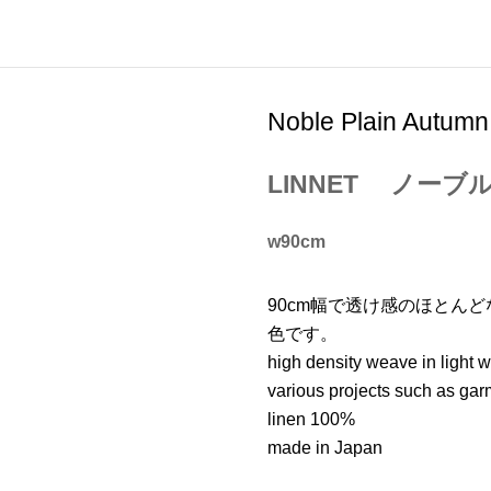
Noble Plain Autumn
LINNET ノー
w90cm
90cm幅で透け感のほとん
色です。
high density weave in light w
various projects such as gar
linen 100%
made in Japan