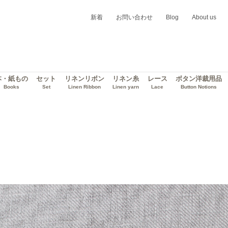
新着
お問い合わせ
Blog
About us
本・紙もの
セット
リネンリボン
リネン糸
レース
ボタン洋裁用品
Books
Set
Linen Ribbon
Linen yarn
Lace
Button Notions