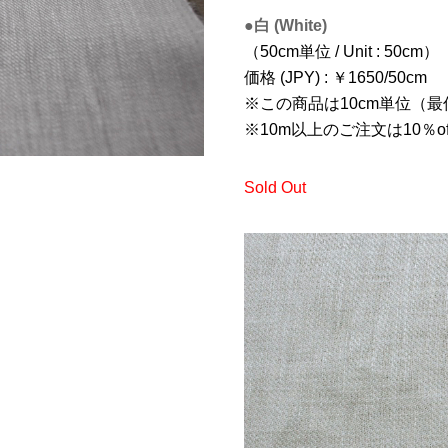
●白 (White)
（50cm単位 / Unit : 50cm）
価格 (JPY) : ￥1650/50cm
※この商品は10cm単位（最
※10m以上のご注文は10％of
Sold Out