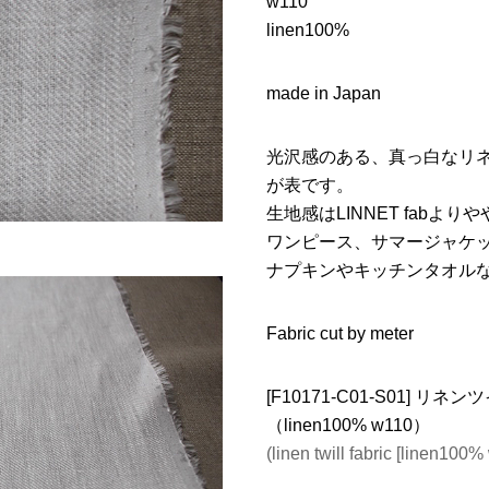
w110
linen100%
made in Japan
光沢感のある、真っ白なリネ
が表です。
生地感はLINNET fab
ワンピース、サマージャケ
ナプキンやキッチンタオル
Fabric cut by meter
[F10171-C01-S01] 
（linen100% w110）
(linen twill fabric [linen100%