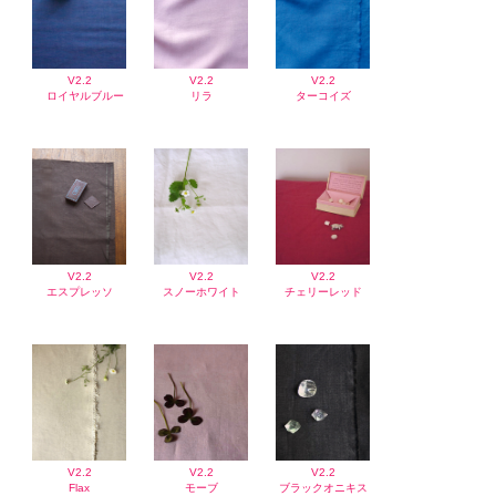
V2.2
V2.2
V2.2
ロイヤルブルー
リラ
ターコイズ
V2.2
V2.2
V2.2
エスプレッソ
スノーホワイト
チェリーレッド
V2.2
V2.2
V2.2
Flax
モーブ
ブラックオニキス