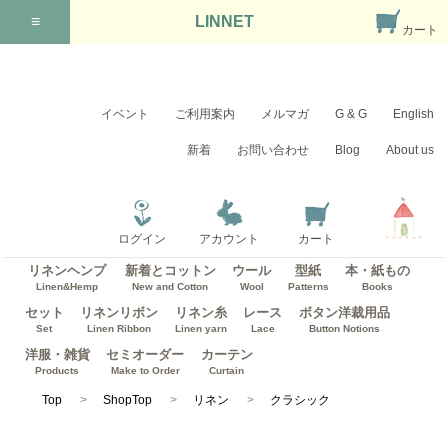
≡
LINNET
カート
イベント
ご利用案内
メルマガ
G & G
English
新着
お問い合わせ
Blog
About us
ログイン
アカウント
カート
リネンヘンプ
新着とコットン
ウール
型紙
本・紙もの
Linen&Hemp
New and Cotton
Wool
Patterns
Books
セット
リネンリボン
リネン糸
レース
ボタン洋裁用品
Set
Linen Ribbon
Linen yarn
Lace
Button Notions
洋服・雑貨
セミオーダー
カーテン
Products
Make to Order
Curtain
Top
ShopTop
リネン
クラシック