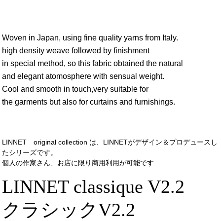
Woven in Japan, using fine quality yarns from Italy.
high density weave followed by finishment
in special method, so this fabric obtained the natural
and elegant atomosphere with sensual weight.
Cool and smooth in touch,very suitable for
the garments but also for curtains and furnishings.
LINNET original collection は、LINNETがデザイン＆プロデュースし
たシリーズです。
個人の作家さん、お店に限り商用利用が可能です
LINNET classique V2.2
クラシックV2.2