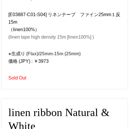
[E03887-C01-S04] リネンテープ ファイン25mm１反
15m
（linen100%）
(linen tape high density 15m [linen100%] )
●生成り (Flax)/25mm-15m (25mm)
価格 (JPY) : ￥3973
Sold Out
linen ribbon Natural &
White